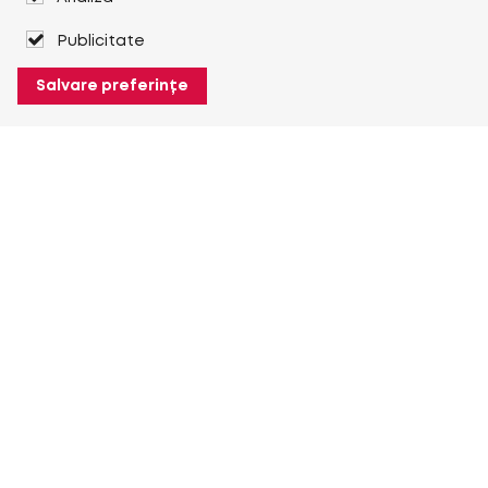
Publicitate
Salvare preferințe
Despre Heuver
Despre Heuver
Istoric
Mai multe Despre Heuver