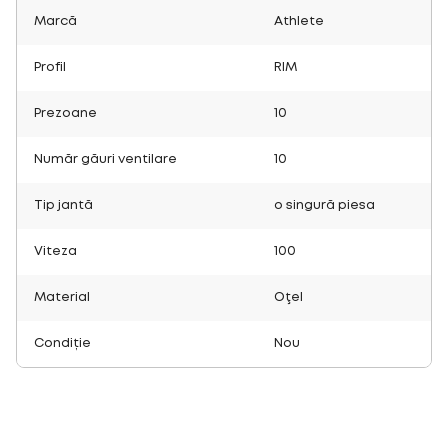
Marcă
Athlete
Profil
RIM
Prezoane
10
Număr găuri ventilare
10
Tip jantă
o singură piesa
Viteza
100
Material
Oţel
Condiție
Nou