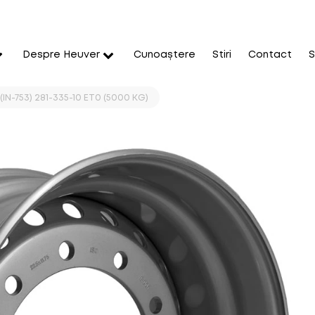
Despre Heuver
Cunoaștere
Stiri
Contact
S
 (IN-753) 281-335-10 ET0 (5000 KG)