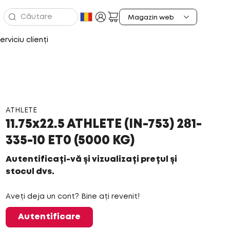
erviciu clienți
ATHLETE
11.75x22.5 ATHLETE (IN-753) 281-
335-10 ET0 (5000 KG)
Autentificați-vă și vizualizați prețul și
stocul dvs.
Aveți deja un cont? Bine ați revenit!
Autentificare