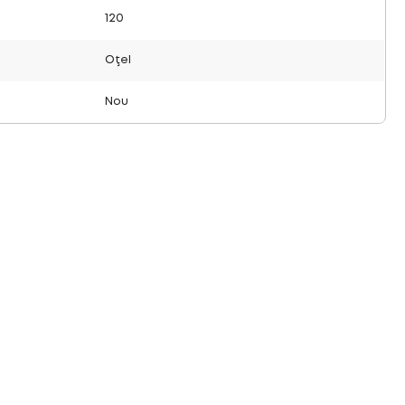
120
Oţel
Nou