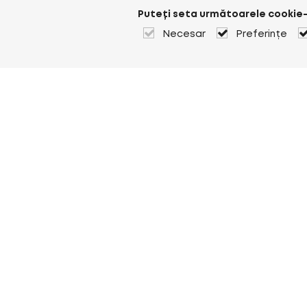
Puteți seta următoarele cookie-
Necesar
Preferințe
Despre Heuver
Despre Heuver
Istoric
Mai multe Despre Heuver