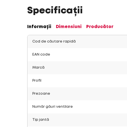
Specificații
Informații
Dimensiuni
Producător
Cod de căutare rapidă
EAN code
Marcă
Profil
Prezoane
Număr găuri ventilare
Tip jantă