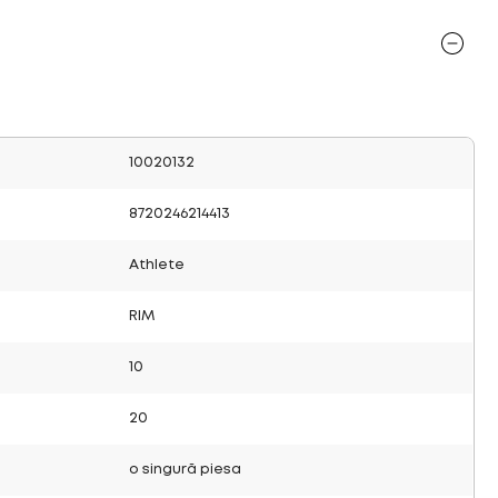
10020132
8720246214413
Athlete
RIM
10
20
o singură piesa