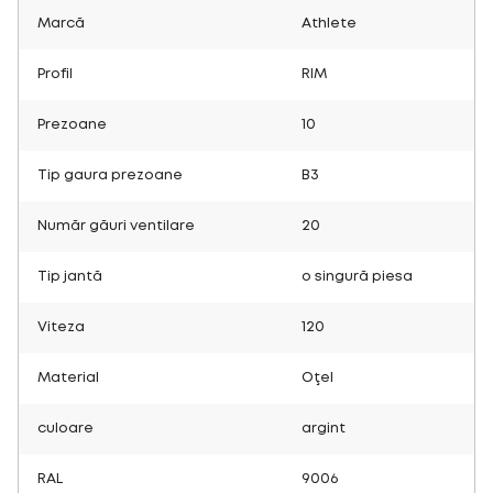
Marcă
Athlete
Profil
RIM
Prezoane
10
Tip gaura prezoane
B3
Număr găuri ventilare
20
Tip jantă
o singură piesa
Viteza
120
Material
Oţel
culoare
argint
RAL
9006