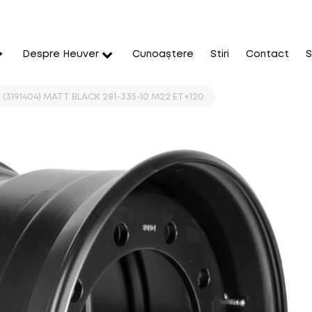
Despre Heuver
Cunoaștere
Stiri
Contact
S
E (3191404) MATT BLACK 281-335-10 M22 ET+120