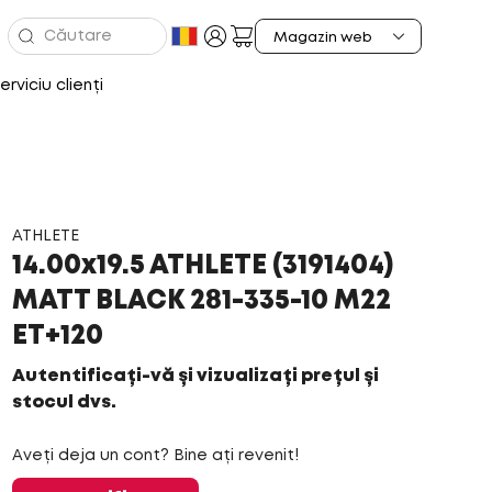
erviciu clienți
ATHLETE
14.00x19.5 ATHLETE (3191404)
MATT BLACK 281-335-10 M22
ET+120
Autentificați-vă și vizualizați prețul și
stocul dvs.
Aveți deja un cont? Bine ați revenit!