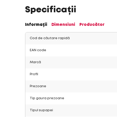
Specificații
Informații
Dimensiuni
Producător
Cod de căutare rapidă
EAN code
Marcă
Profil
Prezoane
Tip gaura prezoane
Tipul supapei