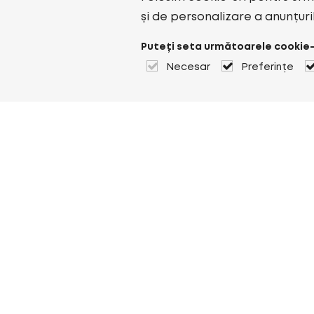
și de personalizare a anunțuri
Puteți seta următoarele cookie-
Necesar
Preferințe
Despre Heuver
Despre Heuver
Istoric
Mai multe Despre Heuver