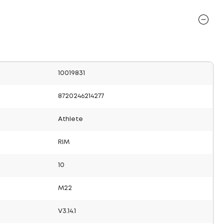
10019831
8720246214277
Athlete
RIM
10
M22
V3.14.1