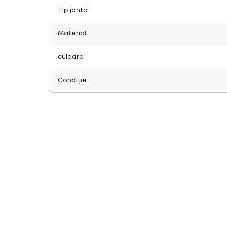
Tip jantă
Material
culoare
Condiție