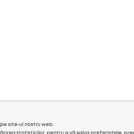
i pe site-ul nostru web.
rirea statisticilor, pentru a vă salva preferințele, pr