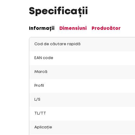
Specificații
Informații
Dimensiuni
Producător
Cod de căutare rapidă
EAN code
Marcă
Profil
L/S
TL/TT
Aplicație