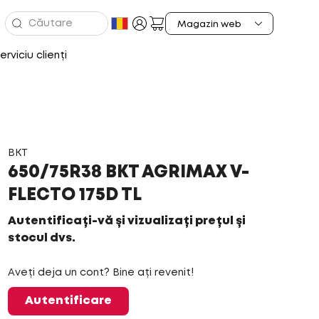
erviciu clienți
BKT
650/75R38 BKT AGRIMAX V-
FLECTO 175D TL
Autentificați-vă și vizualizați prețul și
stocul dvs.
Aveți deja un cont? Bine ați revenit!
Autentificare