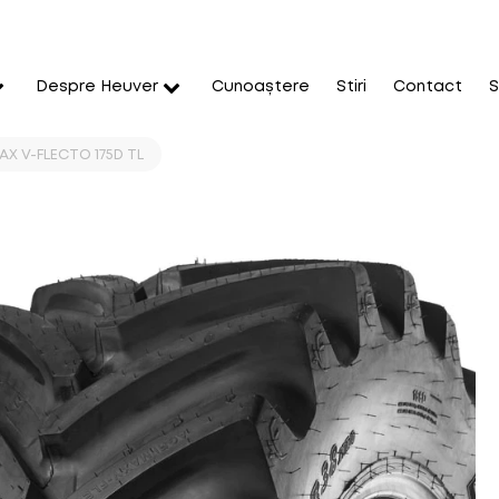
Despre Heuver
Cunoaștere
Stiri
Contact
S
X V-FLECTO 175D TL