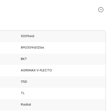
10019645
8903094512164
BKT
AGRIMAX V-FLECTO
175D
TL
Radial