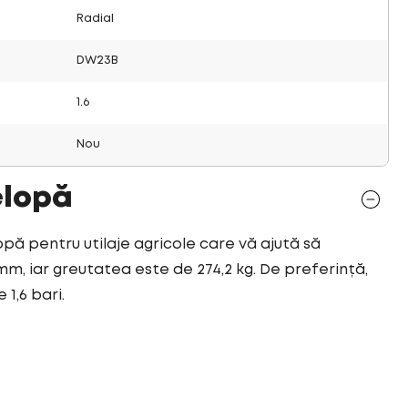
Radial
DW23B
1.6
Nou
elopă
opă pentru utilaje agricole care vă ajută să
mm, iar greutatea este de 274,2 kg. De preferință,
 1,6 bari.