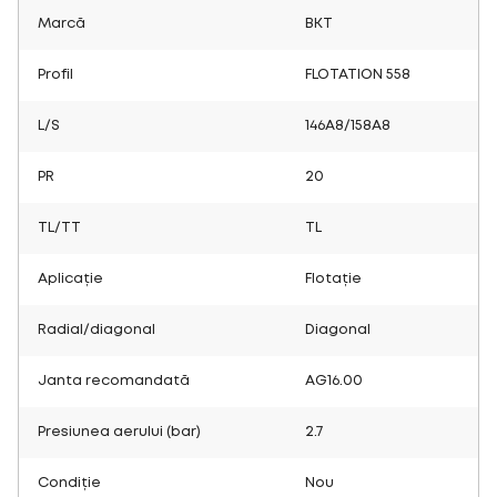
Marcă
BKT
Profil
FLOTATION 558
L/S
146A8/158A8
PR
20
TL/TT
TL
Aplicație
Flotație
Radial/diagonal
Diagonal
Janta recomandată
AG16.00
Presiunea aerului (bar)
2.7
Condiție
Nou