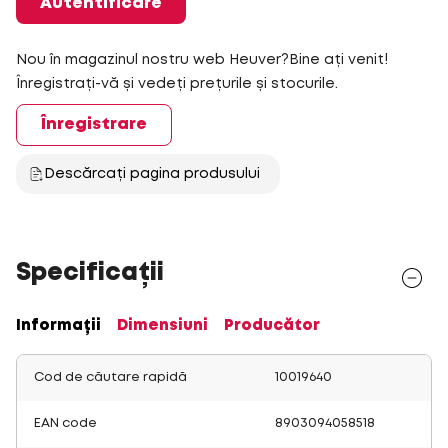
Autentificare
Nou în magazinul nostru web Heuver?Bine ați venit!
Înregistrați-vă și vedeți prețurile și stocurile.
Înregistrare
Descărcați pagina produsului
Specificații
Informații
Dimensiuni
Producător
Cod de căutare rapidă
10019640
EAN code
8903094058518