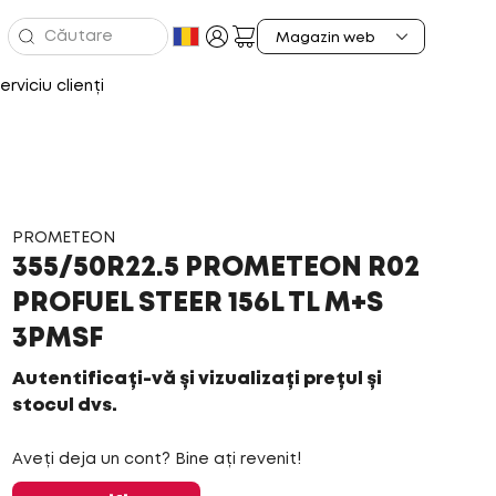
erviciu clienți
PROMETEON
355/50R22.5 PROMETEON R02
PROFUEL STEER 156L TL M+S
3PMSF
Autentificați-vă și vizualizați prețul și
stocul dvs.
Aveți deja un cont? Bine ați revenit!