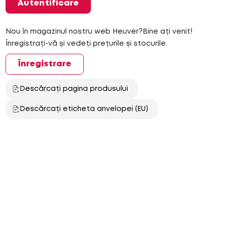
Autentificare
Nou în magazinul nostru web Heuver?Bine ați venit!
Înregistrați-vă și vedeți prețurile și stocurile.
Înregistrare
Descărcați pagina produsului
Descărcați eticheta anvelopei (EU)