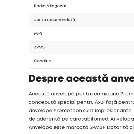
Radial/diagonal
Janta recomandată
M+S
3PMSF
Condiție
Despre această anv
Această anvelopă pentru camioane Promete
concepută special pentru Axul față pentru 
anvelope Prometeon sunt impresionante. C
de aderență pe carosabil umed. Anvelopa 
Anvelopa este marcată 3PMSF. Datorită cl