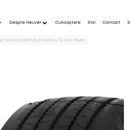
Despre Heuver
Cunoaștere
Stiri
Contact
S
ETEON R02 PROFUEL STEER 156L TL M+S 3PMSF