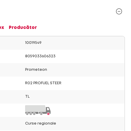
ex
Producător
10019549
8059033606323
Prometeon
R02 PROFUEL STEER
TL
Curse regionale