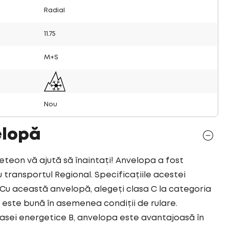
Radial
11.75
M+S
Nou
elopă
on vă ajută să înaintați! Anvelopa a fost
transportul Regional. Specificațiile acestei
u această anvelopă, alegeți clasa C la categoria
este bună în asemenea condiții de rulare.
asei energetice B, anvelopa este avantajoasă în