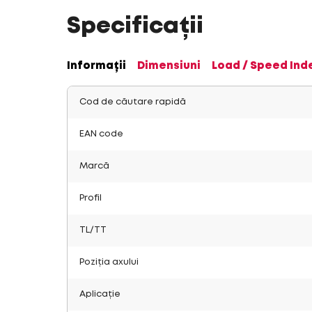
Specificații
Informații
Dimensiuni
Load / Speed Ind
Cod de căutare rapidă
EAN code
Marcă
Profil
TL/TT
Poziția axului
Aplicație