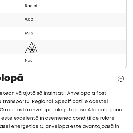
Radial
9.00
M+S
Nou
elopă
on vă ajută să înaintați! Anvelopa a fost
transportul Regional. Specificațiile acestei
u această anvelopă, alegeți clasa A la categoria
este excelentă în asemenea condiții de rulare.
asei energetice C, anvelopa este avantajoasă în