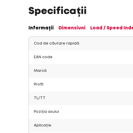
Specificații
Informații
Dimensiuni
Load / Speed Ind
Cod de căutare rapidă
EAN code
Marcă
Profil
TL/TT
Poziția axului
Aplicație