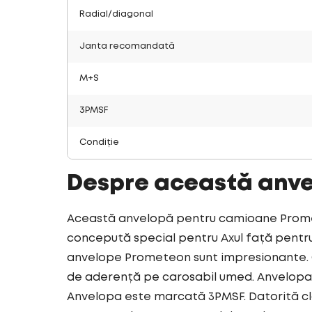
Radial/diagonal
Janta recomandată
M+S
3PMSF
Condiție
Despre această anv
Această anvelopă pentru camioane Promete
concepută special pentru Axul față pentru 
anvelope Prometeon sunt impresionante. C
de aderență pe carosabil umed. Anvelopa 
Anvelopa este marcată 3PMSF. Datorită cl