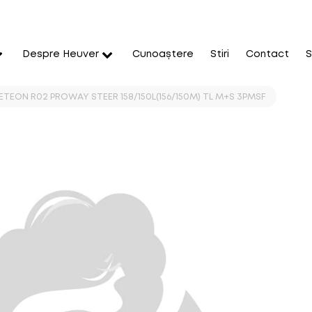
Despre Heuver
Cunoaștere
Stiri
Contact
S
ETEON R02 PROWAY STEER 158/150L(156/150M) TL M+S 3PMSF