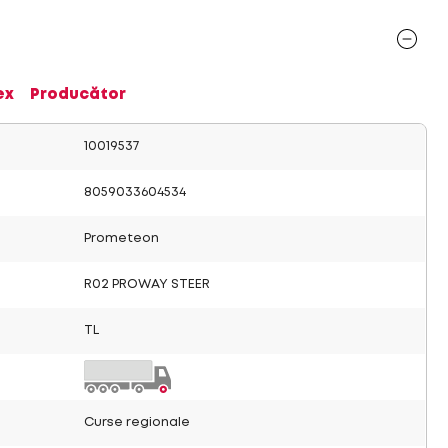
ex
Producător
10019537
8059033604534
Prometeon
R02 PROWAY STEER
TL
Curse regionale