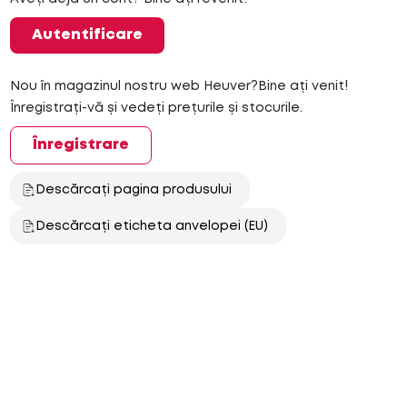
Autentificare
Nou în magazinul nostru web Heuver?Bine ați venit!
Înregistrați-vă și vedeți prețurile și stocurile.
Înregistrare
Descărcați pagina produsului
Descărcați eticheta anvelopei (EU)