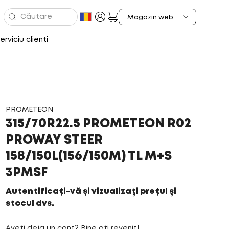
erviciu clienți
PROMETEON
315/70R22.5 PROMETEON R02
PROWAY STEER
158/150L(156/150M) TL M+S
3PMSF
Autentificați-vă și vizualizați prețul și
stocul dvs.
Aveți deja un cont? Bine ați revenit!