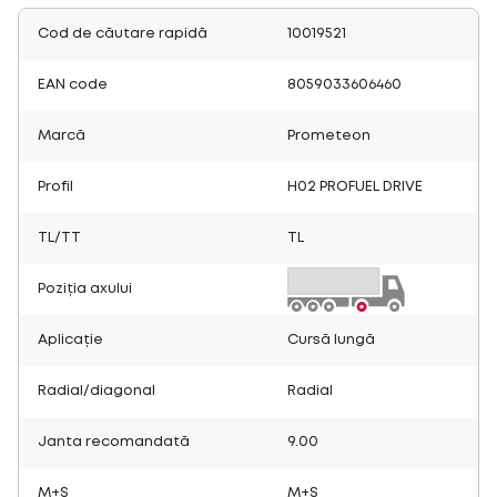
Cod de căutare rapidă
10019521
EAN code
8059033606460
Marcă
Prometeon
Profil
H02 PROFUEL DRIVE
TL/TT
TL
Poziția axului
Aplicație
Cursă lungă
Radial/diagonal
Radial
Janta recomandată
9.00
M+S
M+S