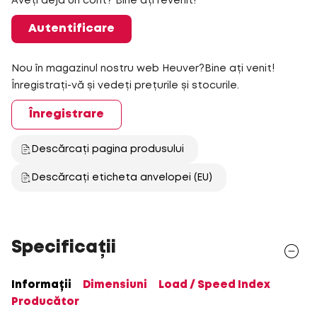
Aveți deja un cont? Bine ați revenit!
Autentificare
Nou în magazinul nostru web Heuver?Bine ați venit!
Înregistrați-vă și vedeți prețurile și stocurile.
Înregistrare
Descărcați pagina produsului
Descărcați eticheta anvelopei (EU)
Specificații
Informații
Dimensiuni
Load / Speed Index
Producător