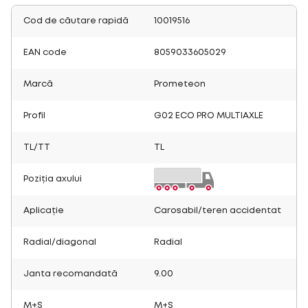
Cod de căutare rapidă
10019516
EAN code
8059033605029
Marcă
Prometeon
Profil
G02 ECO PRO MULTIAXLE
TL/TT
TL
Poziția axului
Aplicație
Carosabil/teren accidentat
Radial/diagonal
Radial
Janta recomandată
9.00
M+S
M+S