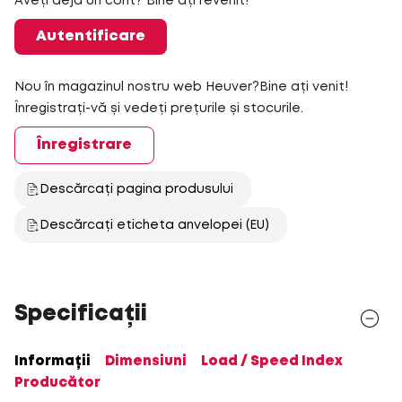
Aveți deja un cont? Bine ați revenit!
Autentificare
Nou în magazinul nostru web Heuver?Bine ați venit!
Înregistrați-vă și vedeți prețurile și stocurile.
Înregistrare
Descărcați pagina produsului
Descărcați eticheta anvelopei (EU)
Specificații
Informații
Dimensiuni
Load / Speed Index
Producător