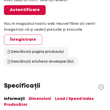
Aveți deja un cont? Bine ați revenit!
Autentificare
Nou în magazinul nostru web Heuver?Bine ați venit!
Înregistrați-vă și vedeți prețurile și stocurile.
Înregistrare
Descărcați pagina produsului
Descărcați eticheta anvelopei (EU)
Specificații
Informații
Dimensiuni
Load / Speed Index
Producător