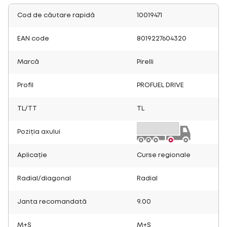
Cod de căutare rapidă
10019471
EAN code
8019227604320
Marcă
Pirelli
Profil
PROFUEL DRIVE
TL/TT
TL
Poziția axului
Aplicație
Curse regionale
Radial/diagonal
Radial
Janta recomandată
9.00
M+S
M+S