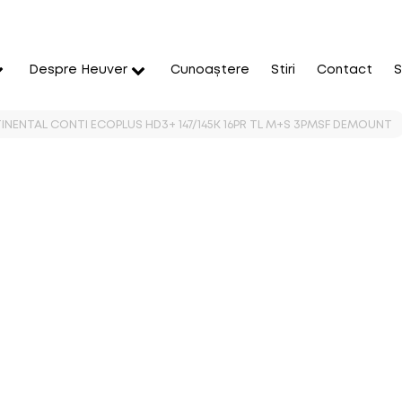
Despre Heuver
Cunoaștere
Stiri
Contact
S
INENTAL CONTI ECOPLUS HD3+ 147/145K 16PR TL M+S 3PMSF DEMOUNT