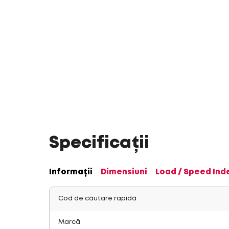
Specificații
Informații
Dimensiuni
Load / Speed Ind
Cod de căutare rapidă
Marcă