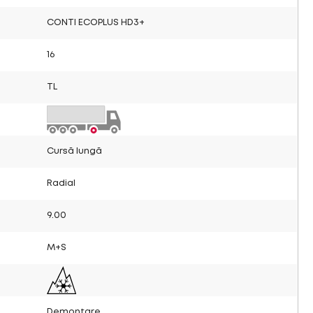
CONTI ECOPLUS HD3+
16
TL
Cursă lungă
Radial
9.00
M+S
Demontare