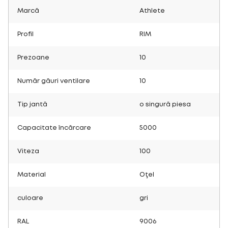
Marcă
Athlete
Profil
RIM
Prezoane
10
Număr găuri ventilare
10
Tip jantă
o singură piesa
Capacitate încărcare
5000
Viteza
100
Material
Oţel
culoare
gri
RAL
9006