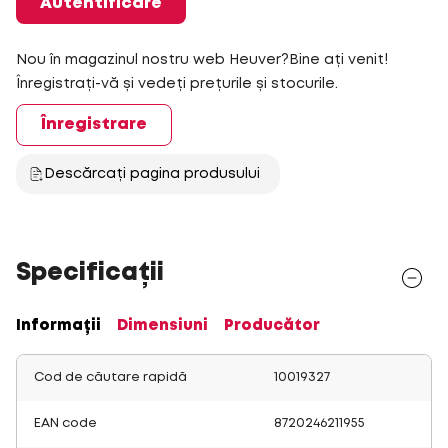
Autentificare
Nou în magazinul nostru web Heuver?Bine ați venit!
Înregistrați-vă și vedeți prețurile și stocurile.
Înregistrare
Descărcați pagina produsului
Specificații
Informații
Dimensiuni
Producător
Cod de căutare rapidă
10019327
EAN code
8720246211955