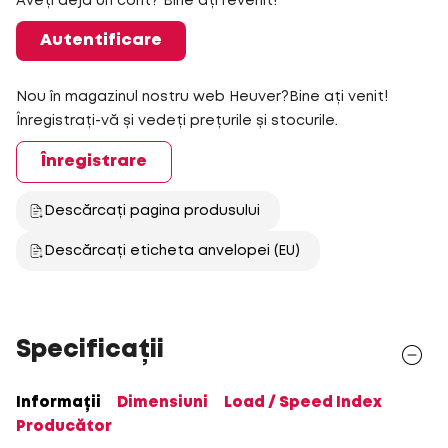
Aveți deja un cont? Bine ați revenit!
Autentificare
Nou în magazinul nostru web Heuver?Bine ați venit!
Înregistrați-vă și vedeți prețurile și stocurile.
Înregistrare
Descărcați pagina produsului
Descărcați eticheta anvelopei (EU)
Specificații
Informații
Dimensiuni
Load / Speed Index
Producător