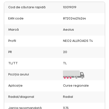
Cod de căutare rapidă
10019019
EAN code
8720246216264
Marcă
Aeolus
Profil
NEO2 ALLROADS T4
PR
20
TL/TT
TL
Poziția axului
Aplicație
Curse regionale
Radial/diagonal
Radial
Janta recomandată
11,75