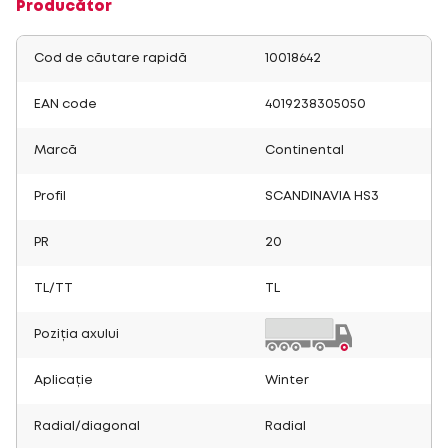
Producător
Cod de căutare rapidă
10018642
EAN code
4019238305050
Marcă
Continental
Profil
SCANDINAVIA HS3
PR
20
TL/TT
TL
Poziția axului
Aplicație
Winter
Radial/diagonal
Radial