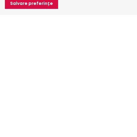
Salvare preferințe
Despre Heuver
Despre Heuver
Istoric
Mai multe Despre Heuver
Heuver pentru mine
Conectare