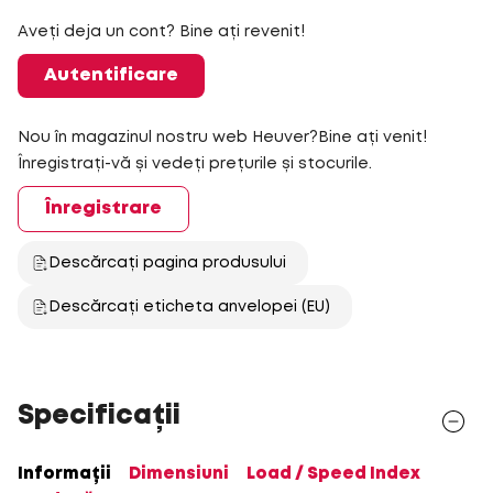
Aveți deja un cont? Bine ați revenit!
Autentificare
Nou în magazinul nostru web Heuver?Bine ați venit!
Înregistrați-vă și vedeți prețurile și stocurile.
Înregistrare
Descărcați pagina produsului
Descărcați eticheta anvelopei (EU)
Specificații
Informații
Dimensiuni
Load / Speed Index