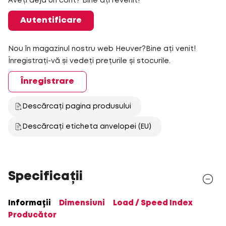
Aveți deja un cont? Bine ați revenit!
Autentificare
Nou în magazinul nostru web Heuver?Bine ați venit!
Înregistrați-vă și vedeți prețurile și stocurile.
Înregistrare
Descărcați pagina produsului
Descărcați eticheta anvelopei (EU)
Specificații
Informații
Dimensiuni
Load / Speed Index
Producător