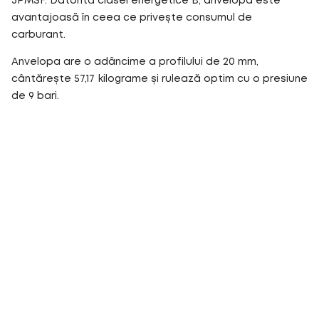
3PMSF. Datorită clasei energetice B, anvelopa este
avantajoasă în ceea ce privește consumul de
carburant.
Anvelopa are o adâncime a profilului de 20 mm,
cântărește 57,17 kilograme și rulează optim cu o presiune
de 9 bari.