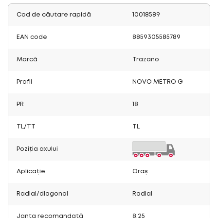
Cod de căutare rapidă
10018589
EAN code
8859305585789
Marcă
Trazano
Profil
NOVO METRO G
PR
18
TL/TT
TL
Poziția axului
Aplicație
Oraș
Radial/diagonal
Radial
Janta recomandată
8.25