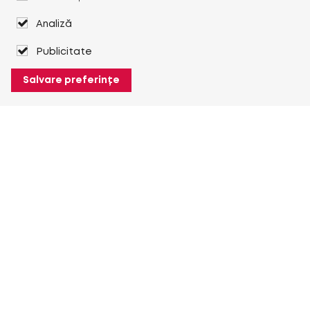
Analiză
Publicitate
Salvare preferințe
Despre Heuver
Despre Heuver
Istoric
Mai multe Despre Heuver