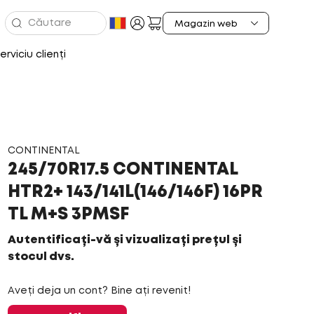
erviciu clienți
CONTINENTAL
245/70R17.5 CONTINENTAL
HTR2+ 143/141L(146/146F) 16PR
TL M+S 3PMSF
Autentificați-vă și vizualizați prețul și
stocul dvs.
Aveți deja un cont? Bine ați revenit!