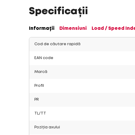
Specificații
Informații
Dimensiuni
Load / Speed Ind
Cod de căutare rapidă
EAN code
Marcă
Profil
PR
TL/TT
Poziția axului