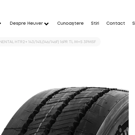
Despre Heuver
Cunoaștere
Stiri
Contact
S
ENTAL HTR2+ 143/141L(146/146F) 16PR TL M+S 3PMSF