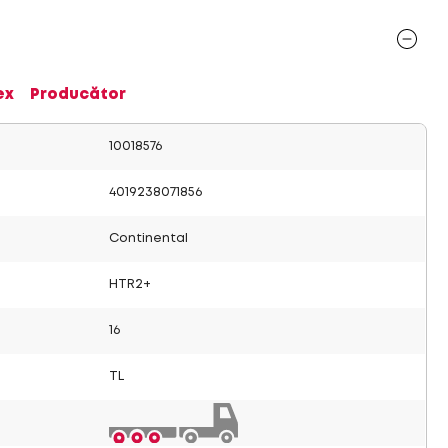
ex
Producător
10018576
4019238071856
Continental
HTR2+
16
TL