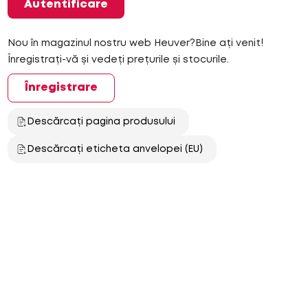
Autentificare
Nou în magazinul nostru web Heuver?Bine ați venit!
Înregistrați-vă și vedeți prețurile și stocurile.
Înregistrare
Descărcați pagina produsului
Descărcați eticheta anvelopei (EU)