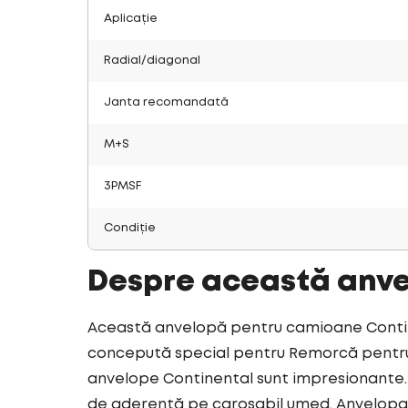
Aplicație
Radial/diagonal
Janta recomandată
M+S
3PMSF
Condiție
Despre această anv
Această anvelopă pentru camioane Contine
concepută special pentru Remorcă pentru t
anvelope Continental sunt impresionante. 
de aderență pe carosabil umed. Anvelopa 