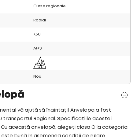
Curse regionale
Radial
7.50
M+S
Nou
elopă
ntal vă ajută să înaintați! Anvelopa a fost
ransportul Regional. Specificațiile acestei
Cu această anvelopă, alegeți clasa C la categoria
este bună în asemenea condiții de rulare.