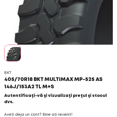
BKT
405/70R18 BKT MULTIMAX MP-525 AS
146J/153A2 TL M+S
Autentificați-vă și vizualizați prețul și stocul
dvs.
Aveți deja un cont? Bine ați revenit!