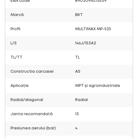
EAN code
8903094075539
Marcă
BKT
Profil
MULTIMAX MP-525
L/S
146J/153A2
TL/TT
TL
Constructia carcasei
AS
Aplicație
MPT și agroindustriale
Radial/diagonal
Radial
Janta recomandată
13
Presiunea aerului (bar)
4