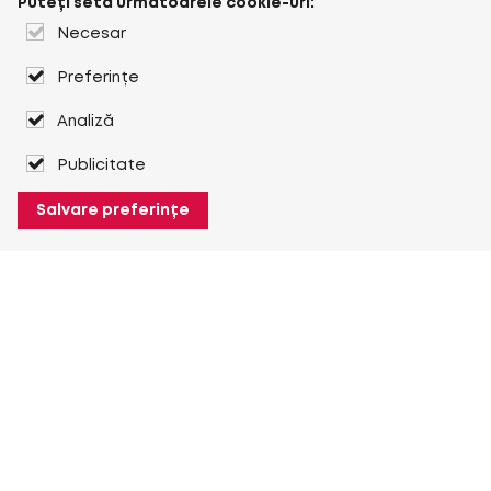
Puteți seta următoarele cookie-uri:
Necesar
Preferințe
Analiză
Publicitate
Salvare preferințe
Despre Heuver
Despre Heuver