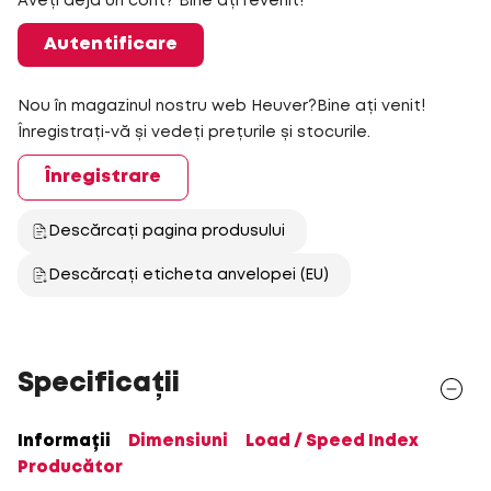
Aveți deja un cont? Bine ați revenit!
Autentificare
Nou în magazinul nostru web Heuver?Bine ați venit!
Înregistrați-vă și vedeți prețurile și stocurile.
Înregistrare
Descărcați pagina produsului
Descărcați eticheta anvelopei (EU)
Specificații
Informații
Dimensiuni
Load / Speed Index
Producător