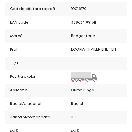
Cod de căutare rapidă
10018170
EAN code
3286341991611
Marcă
Bridgestone
Profil
ECOPIA TRAILER ENLITEN
TL/TT
TL
Poziția axului
Aplicație
Cursă lungă
Radial/diagonal
Radial
Janta recomandată
11.75
M+S
M+S