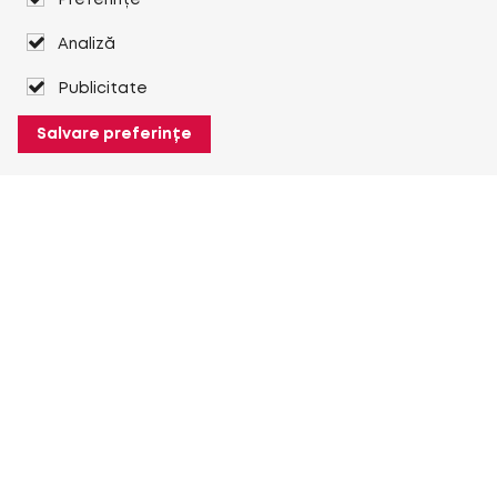
Preferințe
Analiză
Publicitate
Salvare preferințe
Despre Heuver
Despre Heuver
Istoric
Mai multe Despre Heuver