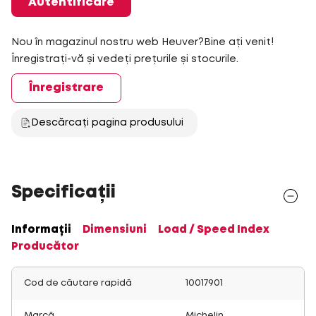
Autentificare
Nou în magazinul nostru web Heuver?Bine ați venit!
Înregistrați-vă și vedeți prețurile și stocurile.
Înregistrare
Descărcați pagina produsului
Specificații
Informații
Dimensiuni
Load / Speed Index
Producător
Cod de căutare rapidă
10017901
Marcă
Michelin