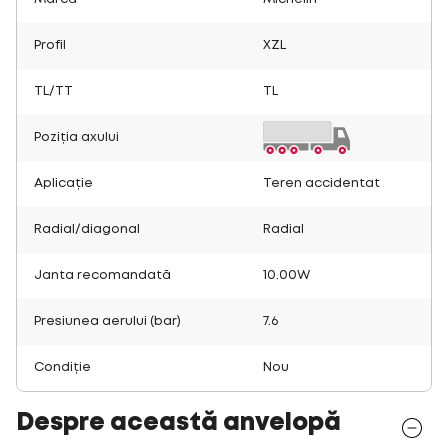
Profil
XZL
TL/TT
TL
Poziția axului
Aplicație
Teren accidentat
Radial/diagonal
Radial
Janta recomandată
10.00W
Presiunea aerului (bar)
7.6
Condiție
Nou
Despre această anvelopă