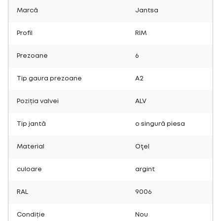
Marcă
Jantsa
Profil
RIM
Prezoane
6
Tip gaura prezoane
A2
Poziția valvei
ALV
Tip jantă
o singură piesa
Material
Oţel
culoare
argint
RAL
9006
Condiție
Nou