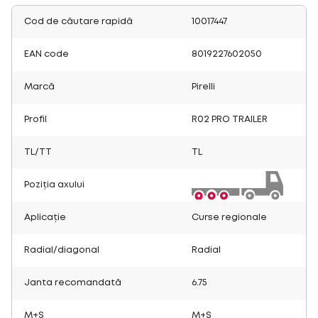
Cod de căutare rapidă
10017447
EAN code
8019227602050
Marcă
Pirelli
Profil
R02 PRO TRAILER
TL/TT
TL
Poziția axului
Aplicație
Curse regionale
Radial/diagonal
Radial
Janta recomandată
6.75
M+S
M+S