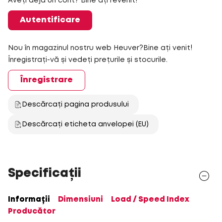
Aveți deja un cont? Bine ați revenit!
Autentificare
Nou în magazinul nostru web Heuver?Bine ați venit!
Înregistrați-vă și vedeți prețurile și stocurile.
Înregistrare
Descărcați pagina produsului
Descărcați eticheta anvelopei (EU)
Specificații
Informații
Dimensiuni
Load / Speed Index
Producător