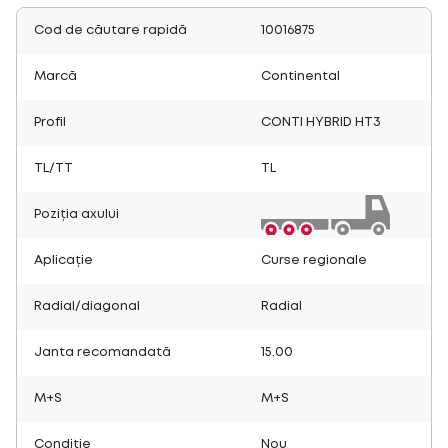
Cod de căutare rapidă
10016875
Marcă
Continental
Profil
CONTI HYBRID HT3
TL/TT
TL
Poziția axului
Aplicație
Curse regionale
Radial/diagonal
Radial
Janta recomandată
15.00
M+S
M+S
Condiție
Nou