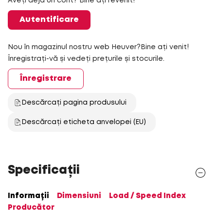
Aveți deja un cont? Bine ați revenit!
Autentificare
Nou în magazinul nostru web Heuver?Bine ați venit!
Înregistrați-vă și vedeți prețurile și stocurile.
Înregistrare
Descărcați pagina produsului
Descărcați eticheta anvelopei (EU)
Specificații
Informații
Dimensiuni
Load / Speed Index
Producător