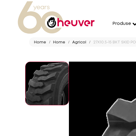
Produse
Home
Home
Agricol
27X10.5-15 BKT SKID P