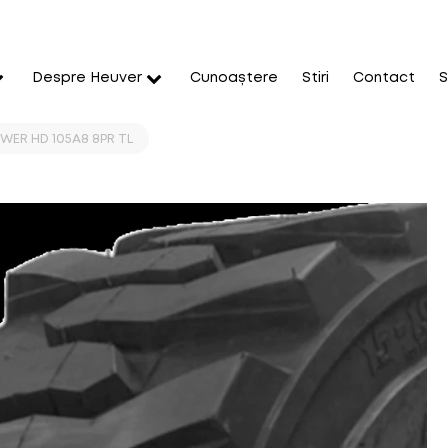
Despre Heuver
Cunoaștere
Stiri
Contact
S
OWER HD 105A8 8PR TL