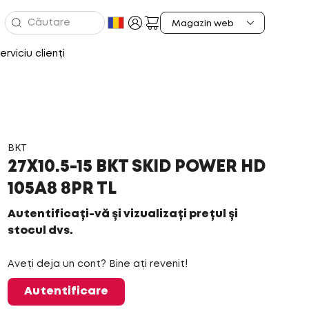
erviciu clienți
BKT
27X10.5-15 BKT SKID POWER HD
105A8 8PR TL
Autentificați-vă și vizualizați prețul și
stocul dvs.
Aveți deja un cont? Bine ați revenit!
Autentificare