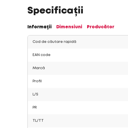
Specificații
Informații
Dimensiuni
Producător
Cod de căutare rapidă
EAN code
Marcă
Profil
L/S
PR
TL/TT