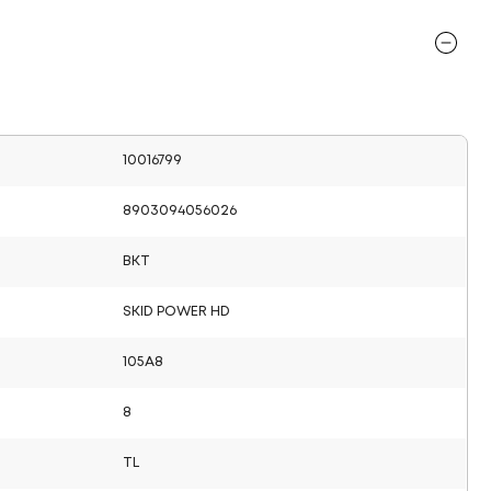
10016799
8903094056026
BKT
SKID POWER HD
105A8
8
TL