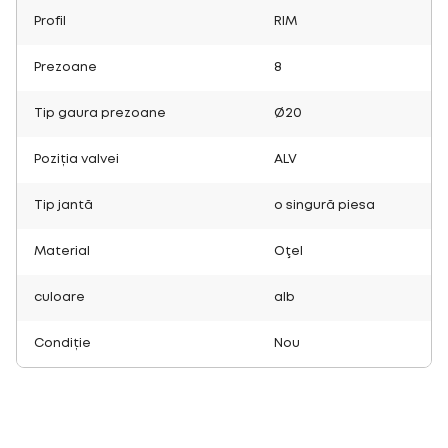
Profil
RIM
Prezoane
8
Tip gaura prezoane
Ø20
Poziția valvei
ALV
Tip jantă
o singură piesa
Material
Oţel
culoare
alb
Condiție
Nou