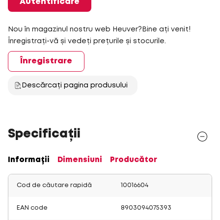
Autentificare
Nou în magazinul nostru web Heuver?Bine ați venit!
Înregistrați-vă și vedeți prețurile și stocurile.
Înregistrare
Descărcați pagina produsului
Specificații
Informații
Dimensiuni
Producător
Cod de căutare rapidă
10016604
EAN code
8903094075393