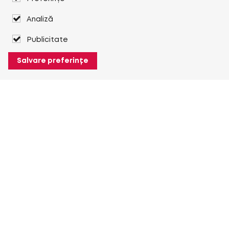
Analiză
Publicitate
Salvare preferințe
Despre Heuver
Despre Heuver
Istoric
Mai multe Despre Heuver