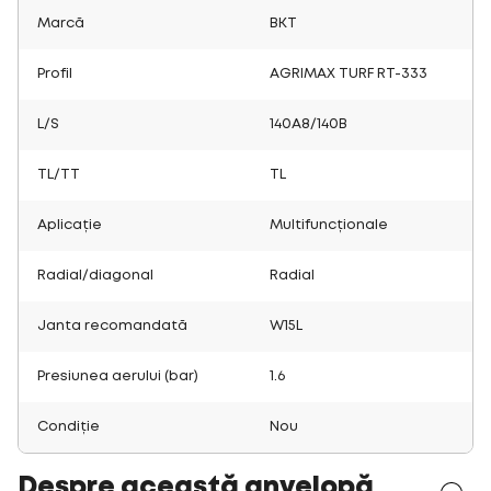
Marcă
BKT
Profil
AGRIMAX TURF RT-333
L/S
140A8/140B
TL/TT
TL
Aplicație
Multifuncționale
Radial/diagonal
Radial
Janta recomandată
W15L
Presiunea aerului (bar)
1.6
Condiție
Nou
Despre această anvelopă