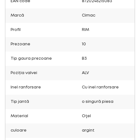
EAN code
8720246215083
Marcă
Cimac
Profil
RIM
Prezoane
10
Tip gaura prezoane
B3
Poziția valvei
ALV
Inel ranforsare
Cu inel ranforsare
Tip jantă
o singură piesa
Material
Oţel
culoare
argint