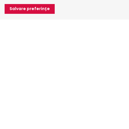
Salvare preferințe
Despre Heuver
Despre Heuver
Istoric
Mai multe Despre Heuver
Heuver pentru mine
Conectare