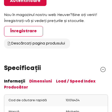
Autentificare
Nou în magazinul nostru web Heuver?Bine ați venit!
Înregistrați-vă și vedeți prețurile și stocurile.
Înregistrare
Descărcați pagina produsului
Specificații
Informații
Dimensiuni
Load / Speed Index
Producător
Cod de căutare rapidă
10016434
Marcă
Michelin