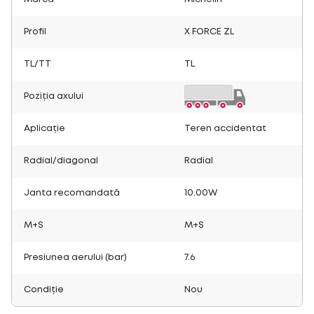
Profil
X FORCE ZL
TL/TT
TL
Poziția axului
Aplicație
Teren accidentat
Radial/diagonal
Radial
Janta recomandată
10.00W
M+S
M+S
Presiunea aerului (bar)
7.6
Condiție
Nou