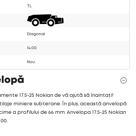
TL
Diagonal
14.00
Nou
elopă
ente 17.5-25 Nokian de vă ajută să înaintați!
laje miniere subterane. În plus, această anvelopă
ime a profilului de 66 mm. Anvelopa 17.5-25 Nokian
00.