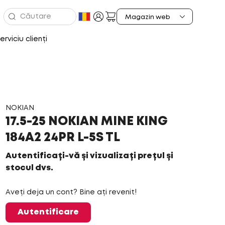
erviciu clienți
NOKIAN
17.5-25 NOKIAN MINE KING
184A2 24PR L-5S TL
Autentificați-vă și vizualizați prețul și
stocul dvs.
Aveți deja un cont? Bine ați revenit!
Autentificare