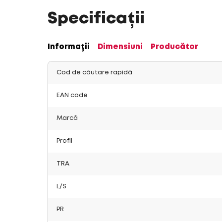
Specificații
Informații
Dimensiuni
Producător
Cod de căutare rapidă
EAN code
Marcă
Profil
TRA
L/S
PR