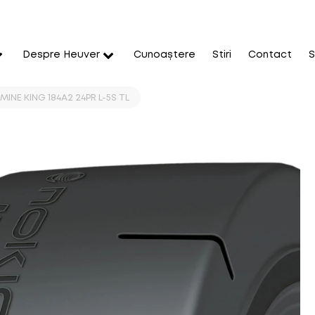
Despre Heuver
Cunoaștere
Stiri
Contact
S
 MINE KING 184A2 24PR L-5S TL