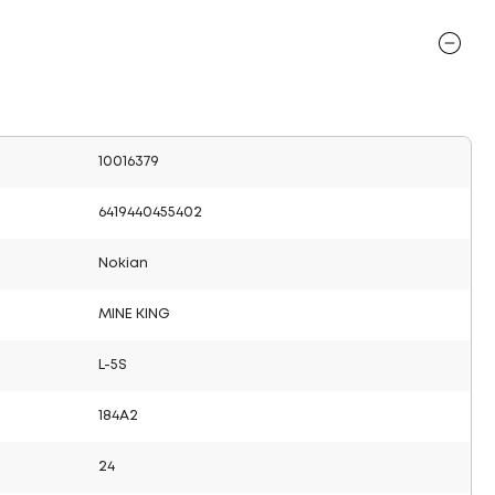
10016379
6419440455402
Nokian
MINE KING
L-5S
184A2
24