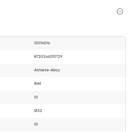
10016016
8720246210729
Athlete-Alloy
RIM
10
Ø32
10