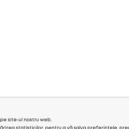
i pe site-ul nostru web.
rirea statisticilor, pentru a vă salva preferințele, pr