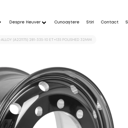
Despre Heuver
Cunoaștere
Stiri
Contact
S
E-ALLOY (A221175) 281-335-10 ET+135 POLISHED 32MM