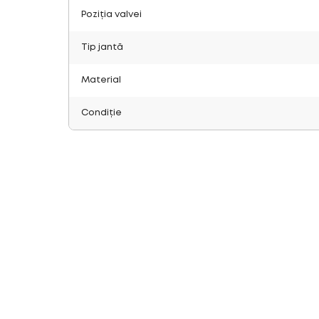
Poziția valvei
Tip jantă
Material
Condiție