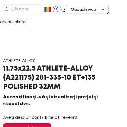
erviciu clienți
ATHLETE-ALLOY
11.75x22.5 ATHLETE-ALLOY
(A221175) 281-335-10 ET+135
POLISHED 32MM
Autentificați-vă și vizualizați prețul și
stocul dvs.
Aveți deja un cont? Bine ați revenit!