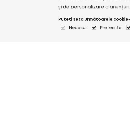
și de personalizare a anunțuri
Puteți seta următoarele cookie-
Necesar
Preferințe
Despre Heuver
Despre Heuver
Istoric
Mai multe Despre Heuver