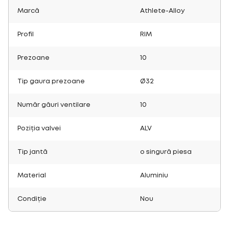
Marcă
Athlete-Alloy
Profil
RIM
Prezoane
10
Tip gaura prezoane
Ø32
Număr găuri ventilare
10
Poziția valvei
ALV
Tip jantă
o singură piesa
Material
Aluminiu
Condiție
Nou