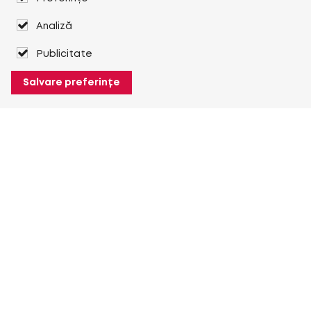
Analiză
Publicitate
Salvare preferințe
Despre Heuver
Despre Heuver
Istoric
Mai multe Despre Heuver