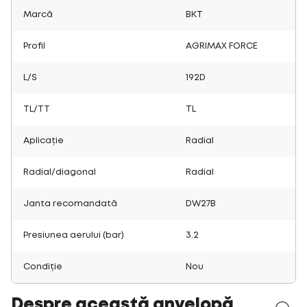
Marcă
BKT
Profil
AGRIMAX FORCE
L/S
192D
TL/TT
TL
Aplicație
Radial
Radial/diagonal
Radial
Janta recomandată
DW27B
Presiunea aerului (bar)
3.2
Condiție
Nou
Despre această anvelopă