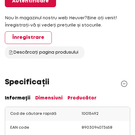
Autentificare
Nou în magazinul nostru web Heuver?Bine ați venit!
Înregistrați-vă și vedeți prețurile și stocurile.
Înregistrare
Descărcați pagina produsului
Specificații
Informații
Dimensiuni
Producător
Cod de căutare rapidă
10015492
EAN code
8903094073658