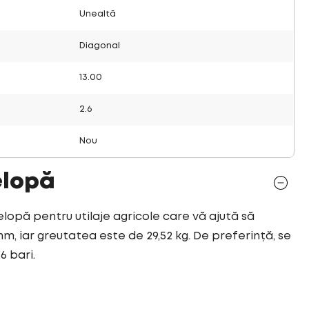
Unealtă
Diagonal
13.00
2.6
Nou
elopă
velopă pentru utilaje agricole care vă ajută să
mm, iar greutatea este de 29,52 kg. De preferință, se
6 bari.