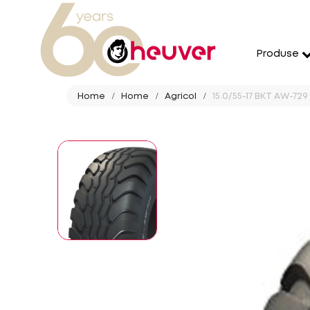
Produse
Home
Home
Agricol
15.0/55-17 BKT AW-729