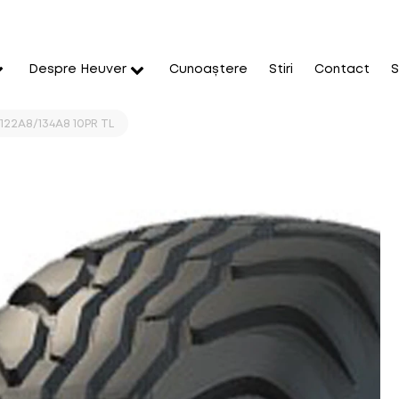
Despre Heuver
Cunoaștere
Stiri
Contact
S
 122A8/134A8 10PR TL