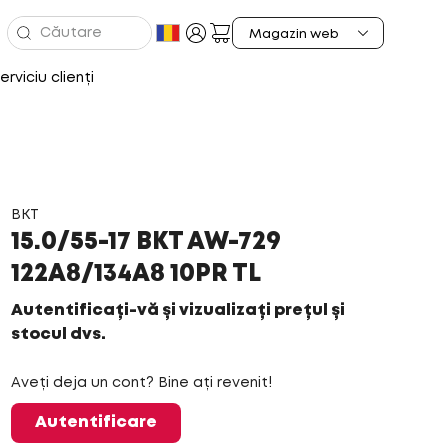
erviciu clienți
BKT
15.0/55-17 BKT AW-729
122A8/134A8 10PR TL
Autentificați-vă și vizualizați prețul și
stocul dvs.
Aveți deja un cont? Bine ați revenit!
Autentificare