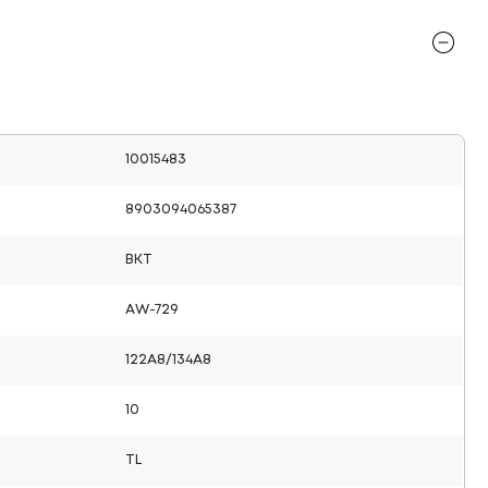
10015483
8903094065387
BKT
AW-729
122A8/134A8
10
TL