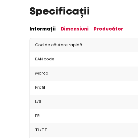
Specificații
Informații
Dimensiuni
Producător
Cod de căutare rapidă
EAN code
Marcă
Profil
L/S
PR
TL/TT