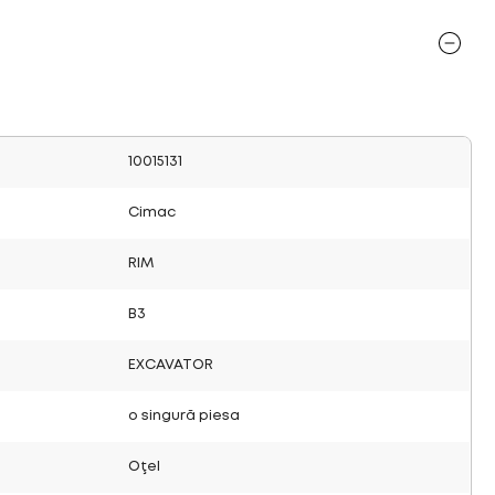
10015131
Cimac
RIM
B3
EXCAVATOR
o singură piesa
Oţel