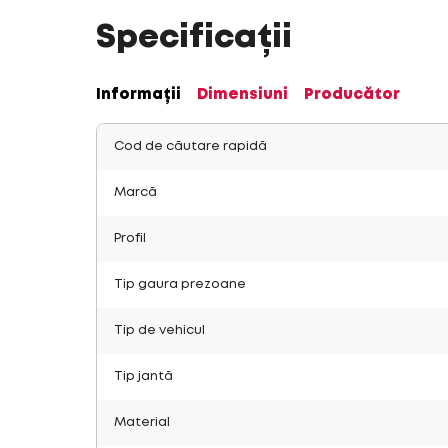
Specificații
Informații
Dimensiuni
Producător
Cod de căutare rapidă
Marcă
Profil
Tip gaura prezoane
Tip de vehicul
Tip jantă
Material