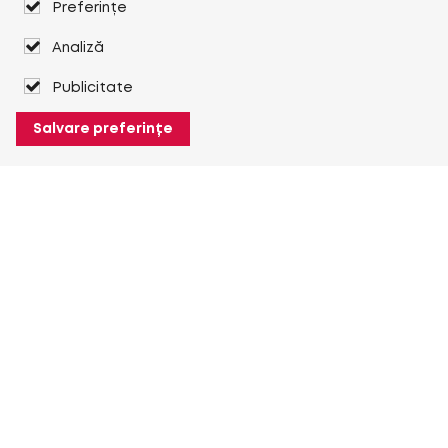
Preferințe
Analiză
Publicitate
Salvare preferințe
Despre Heuver
Despre Heuver
Istoric
Mai multe Despre Heuver