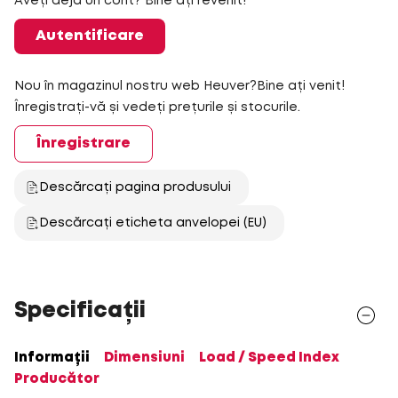
Aveți deja un cont? Bine ați revenit!
Autentificare
Nou în magazinul nostru web Heuver?Bine ați venit!
Înregistrați-vă și vedeți prețurile și stocurile.
Înregistrare
Descărcați pagina produsului
Descărcați eticheta anvelopei (EU)
Specificații
Informații
Dimensiuni
Load / Speed Index
Producător