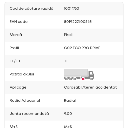
Cod de căutare rapidă
10014760
EAN code
8019227600568
Marcă
Pirelli
Profil
G02 ECO PRO DRIVE
TL/TT
TL
Poziția axului
Aplicație
Carosabil/teren accidentat
Radial/diagonal
Radial
Janta recomandată
9.00
M+S
M+S