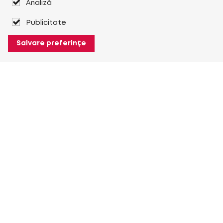
Analiză
Publicitate
Salvare preferințe
Despre Heuver
Despre Heuver
Istoric
Mai multe Despre Heuver
Heuver pentru mine
Conectare
Înregistrare
Mai multe Heuver pentru mine