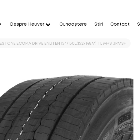
Despre Heuver
Cunoaștere
Stiri
Contact
S
ESTONE ECOPIA DRIVE ENLITEN 154/150L(152/148M) TL M+S 3PMSF