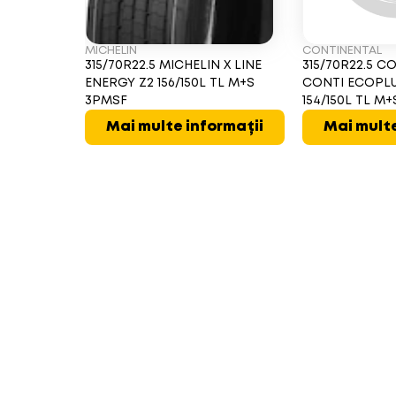
MICHELIN
CONTINENTAL
315/70R22.5 MICHELIN X LINE
315/70R22.5 
ENERGY Z2 156/150L TL M+S
CONTI ECOPL
3PMSF
154/150L TL M
Mai multe informații
Mai multe