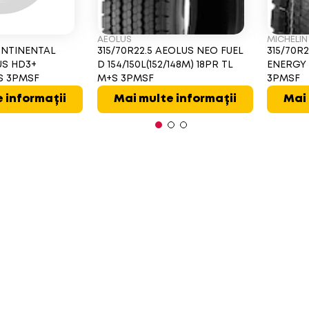
AEOLUS
MICHELIN
CONTINENTAL
315/70R22.5 AEOLUS NEO FUEL
315/70R2
US HD3+
D 154/150L(152/148M) 18PR TL
ENERGY 
+S 3PMSF
M+S 3PMSF
3PMSF
 informații
Mai multe informații
Mai 