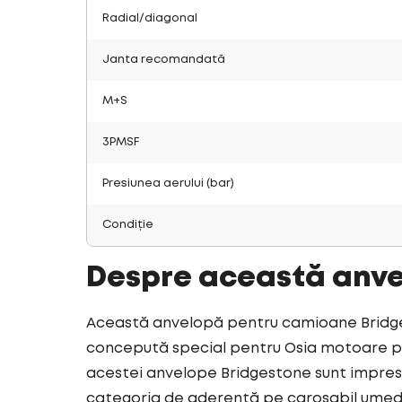
Radial/diagonal
Janta recomandată
M+S
3PMSF
Presiunea aerului (bar)
Condiție
Despre această anv
Această anvelopă pentru camioane Bridges
concepută special pentru Osia motoare pen
acestei anvelope Bridgestone sunt impresi
categoria de aderență pe carosabil umed.