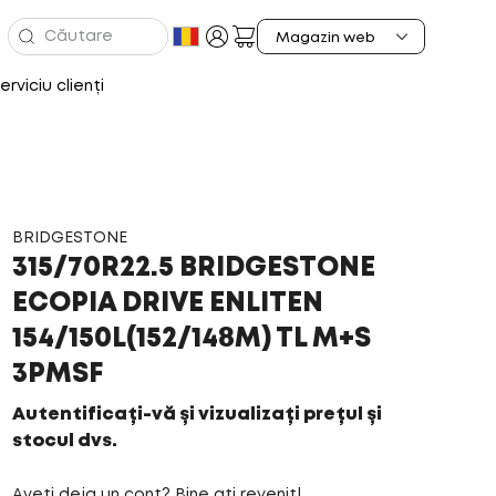
erviciu clienți
BRIDGESTONE
315/70R22.5 BRIDGESTONE
ECOPIA DRIVE ENLITEN
154/150L(152/148M) TL M+S
3PMSF
Autentificați-vă și vizualizați prețul și
stocul dvs.
Aveți deja un cont? Bine ați revenit!