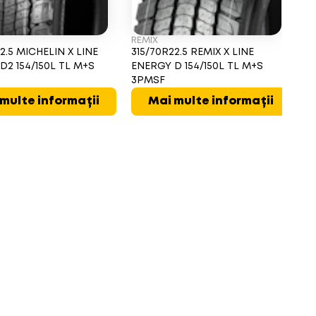
REMIX
H
2.5 MICHELIN X LINE
315/70R22.5 REMIX X LINE
3
D2 154/150L TL M+S
ENERGY D 154/150L TL M+S
FL
3PMSF
M
multe informații
Mai multe informații