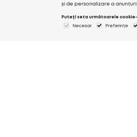
și de personalizare a anunțuri
Puteți seta următoarele cookie-
Necesar
Preferințe
Despre Heuver
Despre Heuver
Istoric
Mai multe Despre Heuver