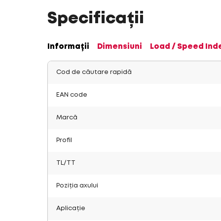
Specificații
Informații
Dimensiuni
Load / Speed Ind
Cod de căutare rapidă
EAN code
Marcă
Profil
TL/TT
Poziția axului
Aplicație