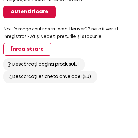
Autentificare
Nou în magazinul nostru web Heuver?Bine ați venit!
Înregistrați-vă și vedeți prețurile și stocurile.
Înregistrare
Descărcați pagina produsului
Descărcați eticheta anvelopei (EU)