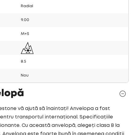
Radial
9.00
M+S
8.5
Nou
elopă
tone vă ajută să înaintați! Anvelopa a fost
tru transportul internațional. Specificațiile
onante. Cu această anvelopă, alegeți clasa B la
 Anvelopa este foarte bună în asemenea condiții