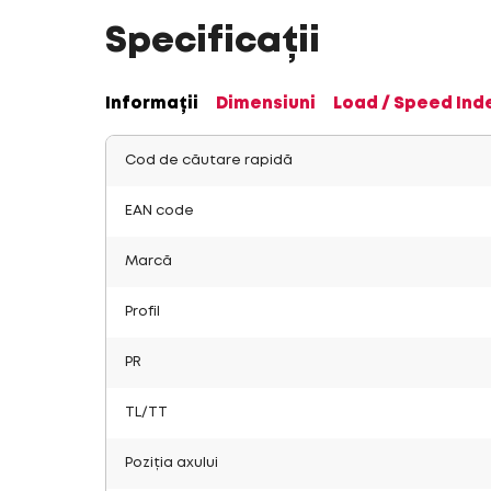
Specificații
Informații
Dimensiuni
Load / Speed Ind
Cod de căutare rapidă
EAN code
Marcă
Profil
PR
TL/TT
Poziția axului