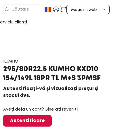
erviciu clienți
KUMHO
295/80R22.5 KUMHO KXD10
154/149L 18PR TL M+S 3PMSF
Autentificați-vă și vizualizați prețul și
stocul dvs.
Aveți deja un cont? Bine ați revenit!
Autentificare