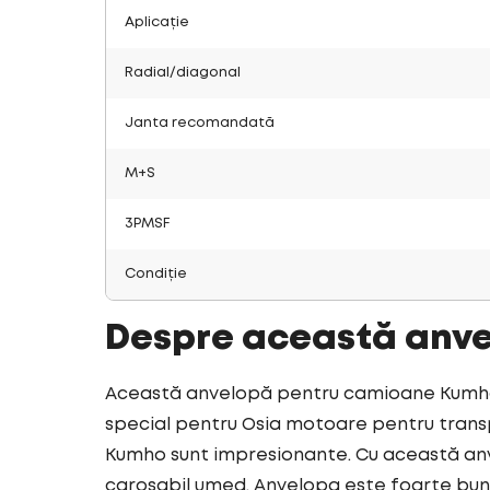
Aplicație
Radial/diagonal
Janta recomandată
M+S
3PMSF
Condiție
Despre această anv
Această anvelopă pentru camioane Kumho 
special pentru Osia motoare pentru transp
Kumho sunt impresionante. Cu această anv
carosabil umed. Anvelopa este foarte bun