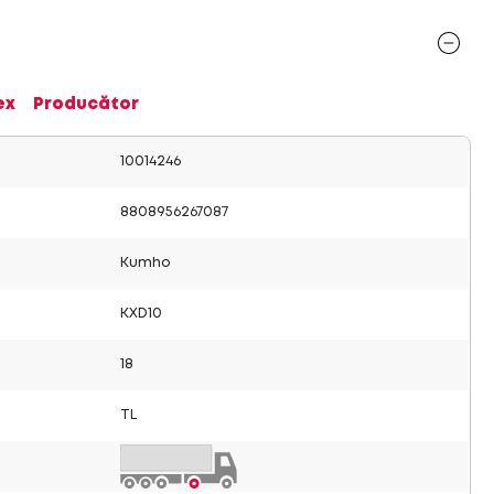
ex
Producător
10014246
8808956267087
Kumho
KXD10
18
TL