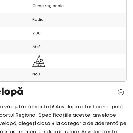
Curse regionale
Radial
9.00
M+S
Nou
elopă
vă ajută să înaintați! Anvelopa a fost concepută
ortul Regional. Specificațiile acestei anvelope
elopă, alegeți clasa B la categoria de aderență pe
ă în asemenea condiții de rulare. Anvelopa este