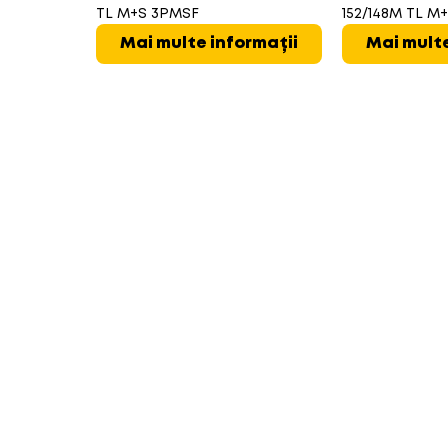
TL M+S 3PMSF
152/148M TL M
Mai multe informații
Mai multe