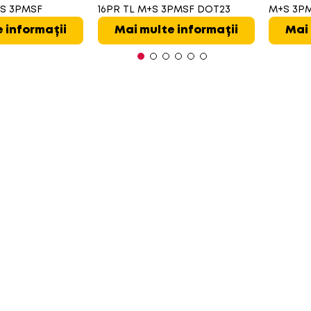
+S 3PMSF
16PR TL M+S 3PMSF DOT23
M+S 3P
 informații
Mai multe informații
Mai 