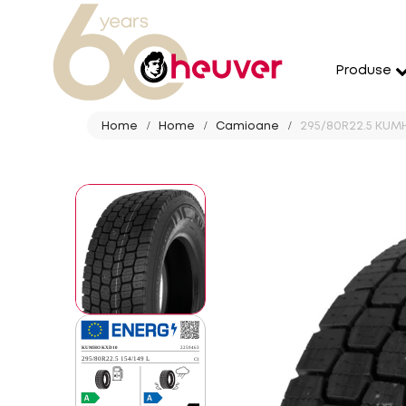
Produse
Home
Home
Camioane
295/80R22.5 KUMHO