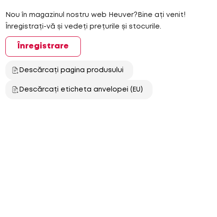
Nou în magazinul nostru web Heuver?Bine ați venit!
Înregistrați-vă și vedeți prețurile și stocurile.
Înregistrare
Descărcați pagina produsului
Descărcați eticheta anvelopei (EU)