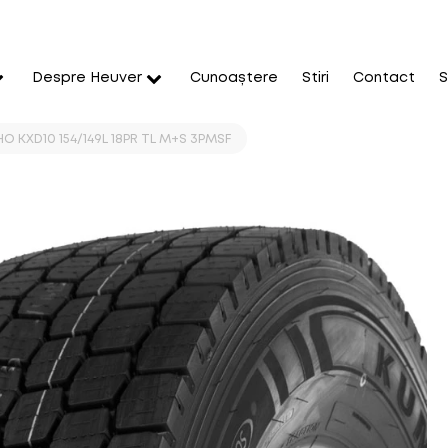
Despre Heuver
Cunoaștere
Stiri
Contact
S
 KXD10 154/149L 18PR TL M+S 3PMSF