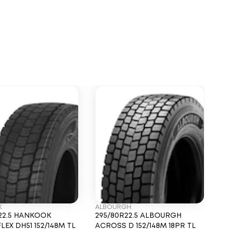
K
ALBOURGH
T
22.5 HANKOOK
295/80R22.5 ALBOURGH
2
LEX DH51 152/148M TL
ACROSS D 152/148M 18PR TL
D 