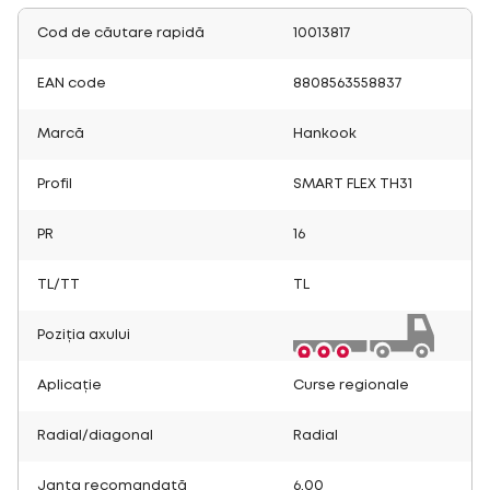
Cod de căutare rapidă
10013817
EAN code
8808563558837
Marcă
Hankook
Profil
SMART FLEX TH31
PR
16
TL/TT
TL
Poziția axului
Aplicație
Curse regionale
Radial/diagonal
Radial
Janta recomandată
6.00