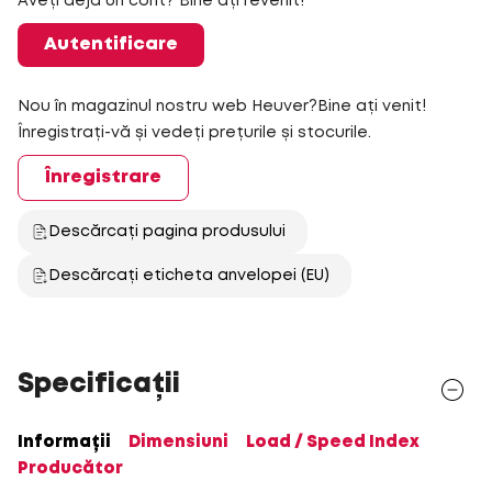
Aveți deja un cont? Bine ați revenit!
Autentificare
Nou în magazinul nostru web Heuver?Bine ați venit!
Înregistrați-vă și vedeți prețurile și stocurile.
Înregistrare
Descărcați pagina produsului
Descărcați eticheta anvelopei (EU)
Specificații
Informații
Dimensiuni
Load / Speed Index
Producător