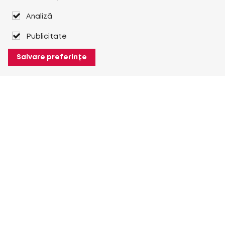
Analiză
Publicitate
Salvare preferințe
Despre Heuver
Despre Heuver
Istoric
Mai multe Despre Heuver
Heuver pentru mine
Conectare
Înregistrare