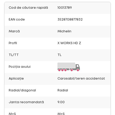
Cod de căutare rapidă
10013789
EAN code
3528708877832
Marcă
Michelin
Profil
X WORKS HD Z
TL/TT
TL
Poziția axului
Aplicație
Carosabil/teren accidentat
Radial/diagonal
Radial
Janta recomandată
9.00
M+S
M+S