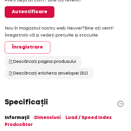
Aveți deja un cont? Bine ați revenit!
Autentificare
Nou în magazinul nostru web Heuver?Bine ați venit!
Înregistrați-vă și vedeți prețurile și stocurile.
Înregistrare
Descărcați pagina produsului
Descărcați eticheta anvelopei (EU)
Specificații
Informații
Dimensiuni
Load / Speed Index
Producător