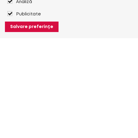
Analiză
Publicitate
Salvare preferințe
Despre Heuver
Despre Heuver
Istoric
Mai multe Despre Heuver
Heuver pentru mine
Conectare
Înregistrare
Mai multe Heuver pentru mine