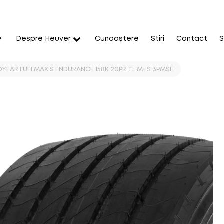
Despre Heuver
Cunoaștere
Stiri
Contact
S
YEAR FUELMAX S ENDURANCE 158K 20PR TL M+S 3PMSF