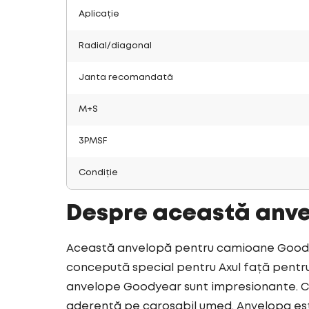
Aplicație
Radial/diagonal
Janta recomandată
M+S
3PMSF
Condiție
Despre această anv
Această anvelopă pentru camioane Goodyea
concepută special pentru Axul față pentru 
anvelope Goodyear sunt impresionante. Cu
aderență pe carosabil umed. Anvelopa est