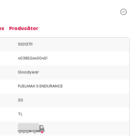
ex
Producător
10013711
4038526400451
Goodyear
FUELMAX S ENDURANCE
20
TL