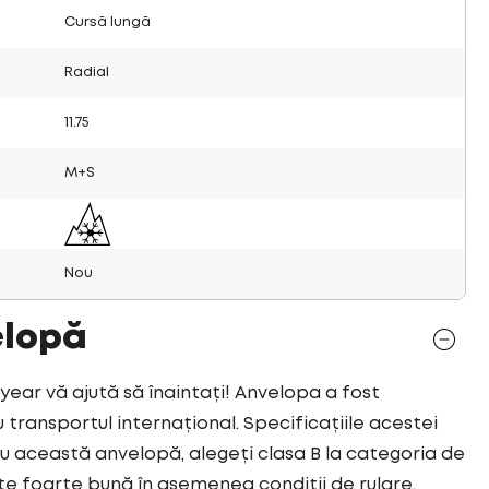
Cursă lungă
Radial
11.75
M+S
Nou
elopă
r vă ajută să înaintați! Anvelopa a fost
transportul internațional. Specificațiile acestei
 această anvelopă, alegeți clasa B la categoria de
e foarte bună în asemenea condiții de rulare.