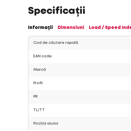
Specificații
Informații
Dimensiuni
Load / Speed Ind
Cod de căutare rapidă
EAN code
Marcă
Profil
PR
TL/TT
Poziția axului