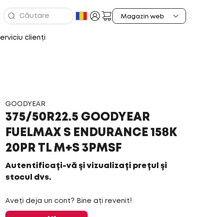
erviciu clienți
GOODYEAR
375/50R22.5 GOODYEAR
FUELMAX S ENDURANCE 158K
20PR TL M+S 3PMSF
Autentificați-vă și vizualizați prețul și
stocul dvs.
Aveți deja un cont? Bine ați revenit!