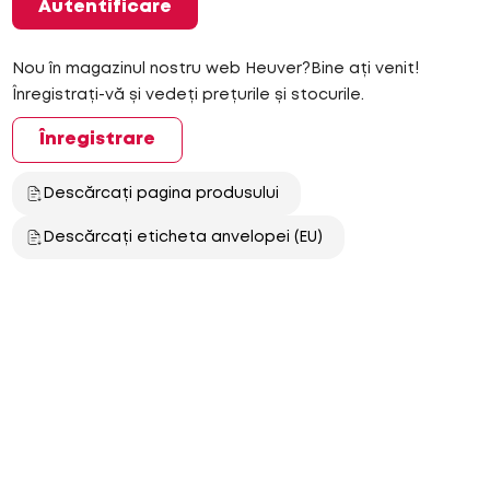
Autentificare
Nou în magazinul nostru web Heuver?Bine ați venit!
Înregistrați-vă și vedeți prețurile și stocurile.
Înregistrare
Descărcați pagina produsului
Descărcați eticheta anvelopei (EU)