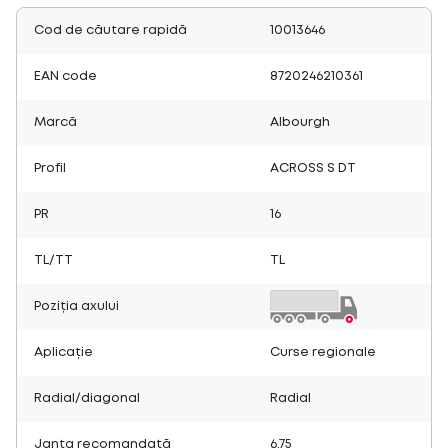
Cod de căutare rapidă
10013646
EAN code
8720246210361
Marcă
Albourgh
Profil
ACROSS S DT
PR
16
TL/TT
TL
Poziția axului
Aplicație
Curse regionale
Radial/diagonal
Radial
Janta recomandată
6.75