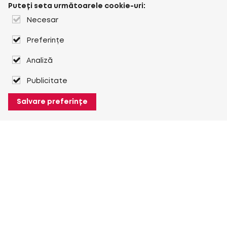
Puteți seta următoarele cookie-uri:
Necesar
Preferințe
Analiză
Publicitate
Salvare preferințe
Despre Heuver
Despre Heuver
Istoric
Mai multe Despre Heuver
Heuver pentru mine