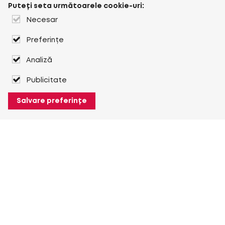
Puteți seta următoarele cookie-uri:
Necesar
Preferințe
Analiză
Publicitate
Salvare preferințe
Despre Heuver
Despre Heuver
Istoric
Mai multe Despre Heuver
Heuver pentru mine