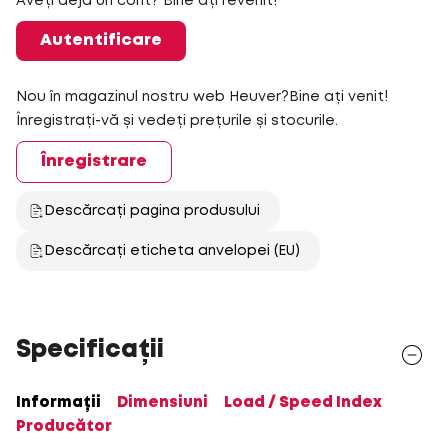
Aveți deja un cont? Bine ați revenit!
Autentificare
Nou în magazinul nostru web Heuver?Bine ați venit!
Înregistrați-vă și vedeți prețurile și stocurile.
Înregistrare
Descărcați pagina produsului
Descărcați eticheta anvelopei (EU)
Specificații
Informații
Dimensiuni
Load / Speed Index
Producător