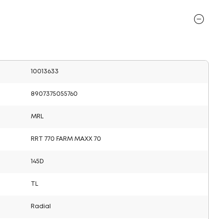
10013633
8907375055760
MRL
RRT 770 FARM MAXX 70
145D
TL
Radial