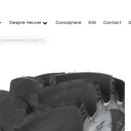
Despre Heuver
Cunoaștere
Stiri
Contact
S
0 FARM MAXX 70 145D TL