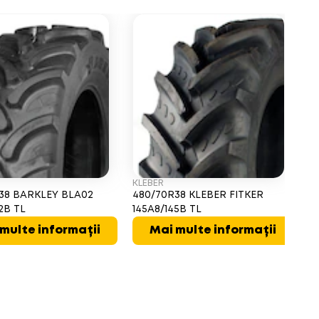
KLEBER
MI
38 BARKLEY BLA02
480/70R38 KLEBER FITKER
4
2B TL
145A8/145B TL
O
multe informații
Mai multe informații