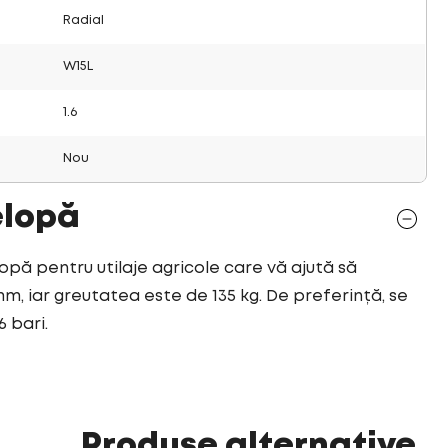
Radial
W15L
1.6
Nou
elopă
opă pentru utilaje agricole care vă ajută să
mm, iar greutatea este de 135 kg. De preferință, se
6 bari.
Produse alternative