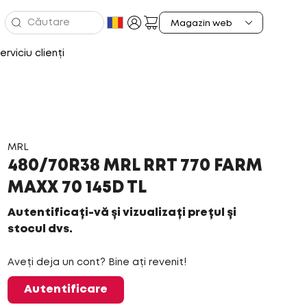
erviciu clienți
MRL
480/70R38 MRL RRT 770 FARM
MAXX 70 145D TL
Autentificați-vă și vizualizați prețul și
stocul dvs.
Aveți deja un cont? Bine ați revenit!
Autentificare