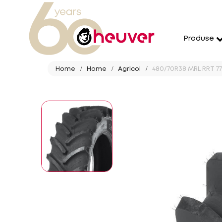
Produse
Home
Home
Agricol
480/70R38 MRL RRT 77