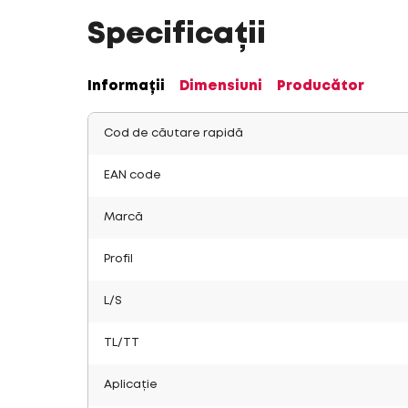
Specificații
Informații
Dimensiuni
Producător
Cod de căutare rapidă
EAN code
Marcă
Profil
L/S
TL/TT
Aplicație