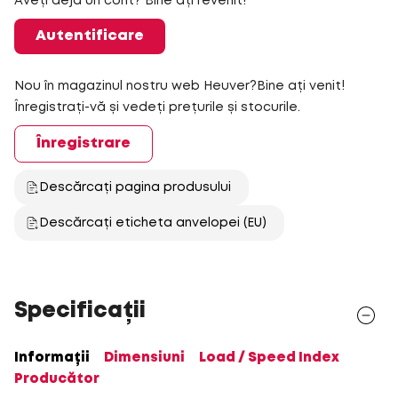
Aveți deja un cont? Bine ați revenit!
Autentificare
Nou în magazinul nostru web Heuver?Bine ați venit!
Înregistrați-vă și vedeți prețurile și stocurile.
Înregistrare
Descărcați pagina produsului
Descărcați eticheta anvelopei (EU)
Specificații
Informații
Dimensiuni
Load / Speed Index
Producător