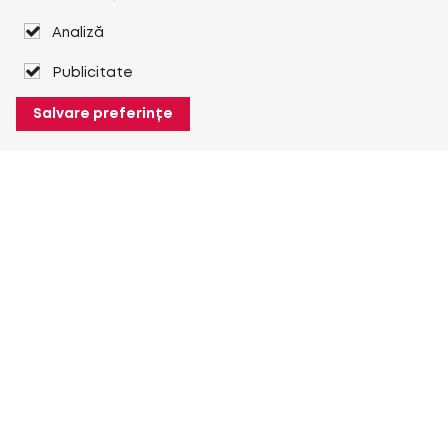
Analiză
Publicitate
Salvare preferințe
Despre Heuver
Despre Heuver
Istoric
Mai multe Despre Heuver
Heuver pentru mine
Conectare
Înregistrare