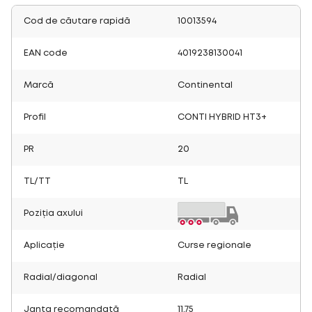
Cod de căutare rapidă
10013594
EAN code
4019238130041
Marcă
Continental
Profil
CONTI HYBRID HT3+
PR
20
TL/TT
TL
Poziția axului
Aplicație
Curse regionale
Radial/diagonal
Radial
Janta recomandată
11.75