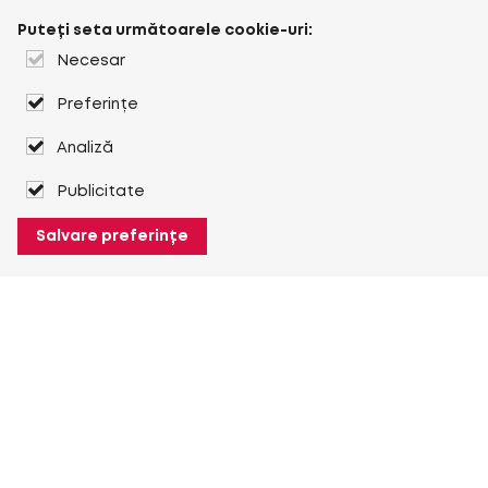
Puteți seta următoarele cookie-uri:
Necesar
Preferințe
Analiză
Publicitate
Salvare preferințe
Despre Heuver
Despre Heuver
Istoric
Mai multe Despre Heuver