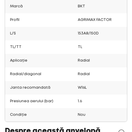
Marcă
BKT
Profil
AGRIMAX FACTOR
L/S
153A8/150D
TL/TT
TL
Aplicație
Radial
Radial/diagonal
Radial
Janta recomandată
W16L
Presiunea aerului (bar)
1.6
Condiție
Nou
Despre această anvelopă