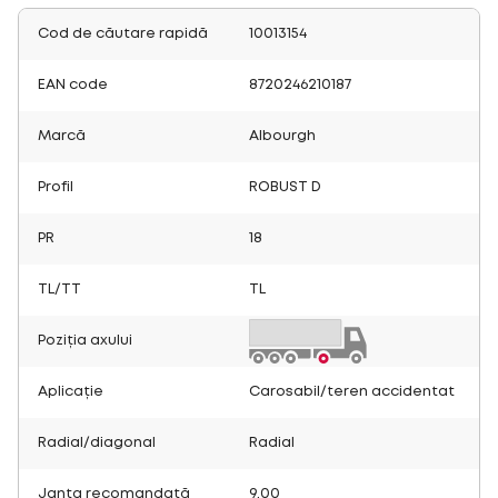
Cod de căutare rapidă
10013154
EAN code
8720246210187
Marcă
Albourgh
Profil
ROBUST D
PR
18
TL/TT
TL
Poziția axului
Aplicație
Carosabil/teren accidentat
Radial/diagonal
Radial
Janta recomandată
9.00