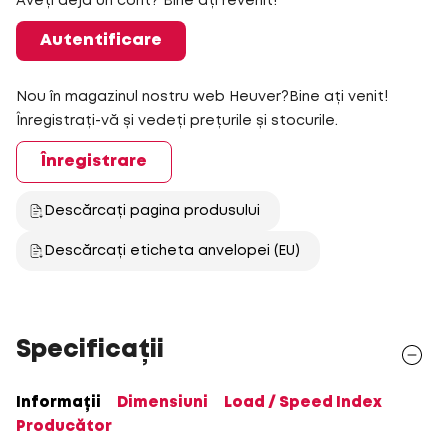
Aveți deja un cont? Bine ați revenit!
Autentificare
Nou în magazinul nostru web Heuver?Bine ați venit!
Înregistrați-vă și vedeți prețurile și stocurile.
Înregistrare
Descărcați pagina produsului
Descărcați eticheta anvelopei (EU)
Specificații
Informații
Dimensiuni
Load / Speed Index
Producător