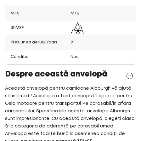
M+S
M+S
3PMSF
Presiunea aerului (bar)
9
Condiție
Nou
Despre această anvelopă
Această anvelopă pentru camioane Albourgh vă ajută
să înaintați! Anvelopa a fost concepută special pentru
Osia motoare pentru transportul Pe carosabil/în afara
carosabilului. Specificațiile acestei anvelope Albourgh
sunt impresionante. Cu această anvelopă, alegeți clasa
B la categoria de aderență pe carosabil umed.
Anvelopa este foarte bună în asemenea condiții de