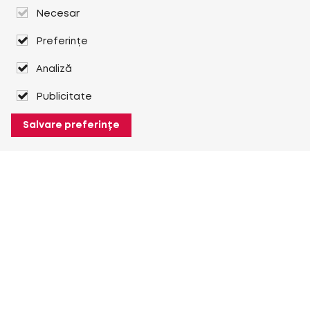
Necesar
Preferințe
Analiză
Publicitate
Salvare preferințe
Despre Heuver
Despre Heuver
Istoric
Mai multe Despre Heuver
Heuver pentru mine