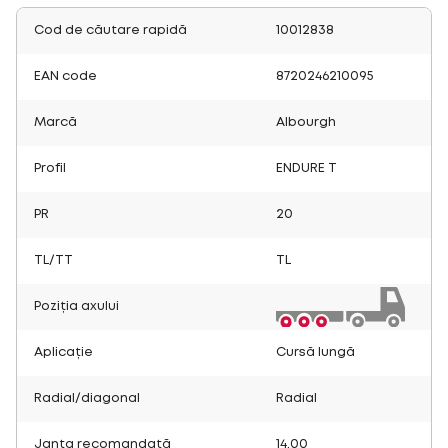
Cod de căutare rapidă
10012838
EAN code
8720246210095
Marcă
Albourgh
Profil
ENDURE T
PR
20
TL/TT
TL
Poziția axului
Aplicație
Cursă lungă
Radial/diagonal
Radial
Janta recomandată
14.00