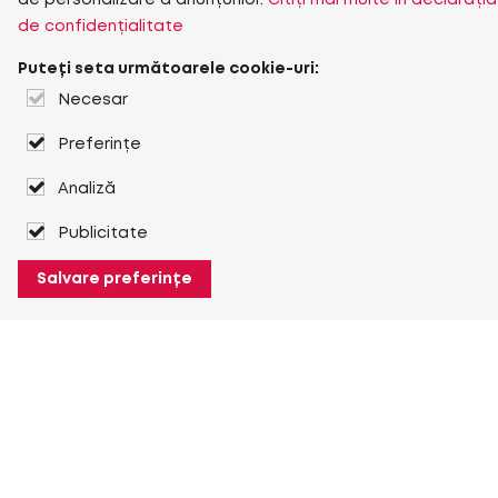
de personalizare a anunțurilor.
Citiți mai multe în declarația
de confidențialitate
Puteți seta următoarele cookie-uri:
Necesar
Preferințe
Analiză
Publicitate
Salvare preferințe
Despre Heuver
Despre Heuver
Istoric
Mai multe Despre Heuver