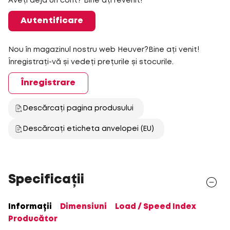
Aveți deja un cont? Bine ați revenit!
Autentificare
Nou în magazinul nostru web Heuver?Bine ați venit!
Înregistrați-vă și vedeți prețurile și stocurile.
Înregistrare
Descărcați pagina produsului
Descărcați eticheta anvelopei (EU)
Specificații
Informații
Dimensiuni
Load / Speed Index
Producător