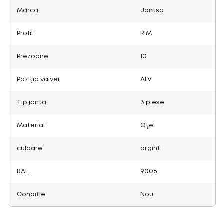
Marcă
Jantsa
Profil
RIM
Prezoane
10
Poziția valvei
ALV
Tip jantă
3 piese
Material
Oţel
culoare
argint
RAL
9006
Condiție
Nou